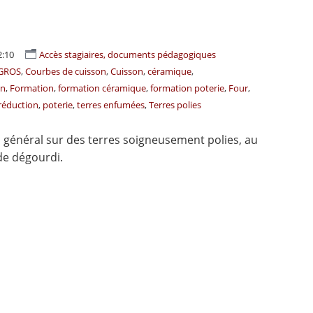
2:10
Accès stagiaires, documents pédagogiques
EGROS
Courbes de cuisson
Cuisson
céramique
on
Formation
formation céramique
formation poterie
Four
réduction
poterie
terres enfumées
Terres polies
 général sur des terres soigneusement polies, au
de dégourdi.