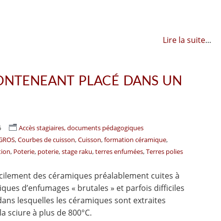
Lire la suite
...
ONTENEANT PLACÉ DANS UN
6
Accès stagiaires, documents pédagogiques
EGROS
Courbes de cuisson
Cuisson
formation céramique
tion
Poterie
poterie
stage raku
terres enfumées
Terres polies
acilement des céramiques préalablement cuites à
iques d’enfumages « brutales » et parfois difficiles
ns lesquelles les céramiques sont extraites
a sciure à plus de 800°C.