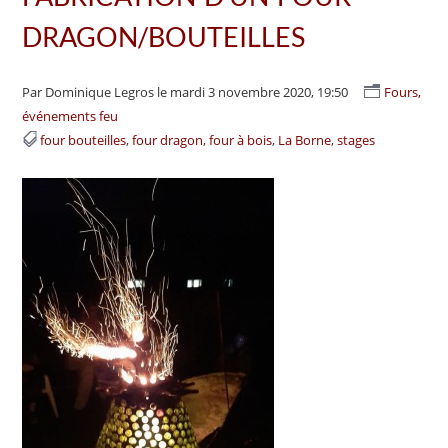
DRAGON/BOUTEILLES
Par Dominique Legros
le mardi 3 novembre 2020, 19:50
Fours,
événements feu
four bouteilles
four dragon
four à bois
La Borne
stages