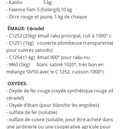
- Kaolin 5 kg
- Faience Fam 5 (Solargil),10 kg
- Ocre rouge et jaune, 1 kg de chaque
ÉMAUX: Céradel
- C1252 (25kg) émail raku principal, cuit à 1000° c
- C1251 (1kg) couverte plombeuse transparente(
pour cuivres saturés)
- C1254 (1 kg) émail 900° pour raku-nu
- M60 (5kg) blanc satiné 1020°, très bon en
mélange 50/50 avec le C 1252, cuisson 1000°c
OXYDES:
- Oxyde de fer rouge (oxyde synthétique rouge vif
céradel)
- Oxyde d’étain (pour blanchir les engobes)
- sulfate de fer (soluble)
- sulfate de cuivre (soluble, peut être acheté dans
une jardinerie ou une coopérative agricole pour